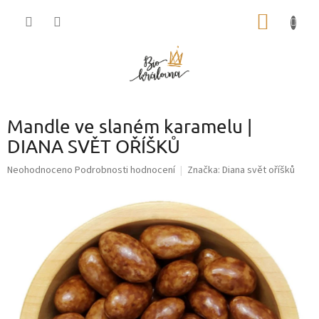
Přejít
NÁKUP
na
obsah
KOŠÍK
Mandle ve slaném karamelu |
DIANA SVĚT OŘÍŠKŮ
Průměrné
Neohodnoceno
Podrobnosti hodnocení
Značka:
Diana svět oříšků
hodnocení
produktu
je
0,0
z
5
hvězdiček.