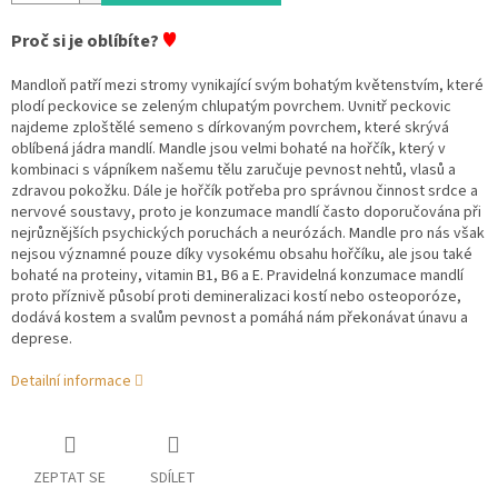
♥
Proč si je oblíbíte?
Mandloň patří mezi stromy vynikající svým bohatým květenstvím, které
plodí peckovice se zeleným chlupatým povrchem. Uvnitř peckovic
najdeme zploštělé semeno s dírkovaným povrchem, které skrývá
oblíbená jádra mandlí. Mandle jsou velmi bohaté na hořčík, který v
kombinaci s vápníkem našemu tělu zaručuje pevnost nehtů, vlasů a
zdravou pokožku. Dále je hořčík potřeba pro správnou činnost srdce a
nervové soustavy, proto je konzumace mandlí často doporučována při
nejrůznějších psychických poruchách a neurózách. Mandle pro nás však
nejsou významné pouze díky vysokému obsahu hořčíku, ale jsou také
bohaté na proteiny, vitamin B1, B6 a E. Pravidelná konzumace mandlí
proto příznivě působí proti demineralizaci kostí nebo osteoporóze,
dodává kostem a svalům pevnost a pomáhá nám překonávat únavu a
deprese.
Detailní informace
ZEPTAT SE
SDÍLET