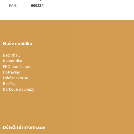
EAN
:
000234
Z
á
p
a
Naše nabídka
t
í
Bez obalu
Kosmetika
EKO domácnost
Potraviny
Lokální tvorba
Balíčky
Dárkové poukazy
Důležité informace