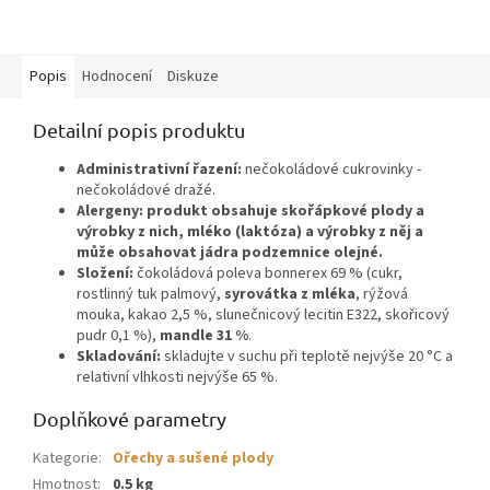
Popis
Hodnocení
Diskuze
Detailní popis produktu
Administrativní řazení:
nečokoládové cukrovinky -
nečokoládové dražé.
Alergeny: produkt obsahuje skořápkové plody a
výrobky z nich, mléko (laktóza) a výrobky z něj a
může obsahovat jádra podzemnice olejné.
Složení:
čokoládová poleva bonnerex 69 % (cukr,
rostlinný tuk palmový,
syrovátka z mléka
, rýžová
mouka, kakao 2,5 %, slunečnicový lecitin E322, skořicový
pudr 0,1 %),
mandle 31 %
.
Skladování:
skladujte v suchu při teplotě nejvýše 20 °C a
relativní vlhkosti nejvýše 65 %.
Doplňkové parametry
Kategorie
:
Ořechy a sušené plody
Hmotnost
:
0.5 kg