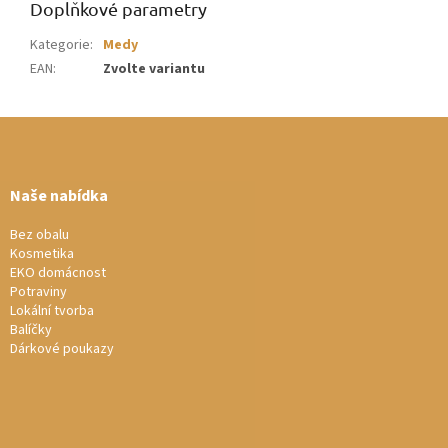
Doplňkové parametry
Kategorie
:
Medy
EAN
:
Zvolte variantu
Z
á
p
a
Naše nabídka
t
í
Bez obalu
Kosmetika
EKO domácnost
Potraviny
Lokální tvorba
Balíčky
Dárkové poukazy