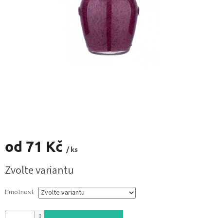
od
71 Kč
/ ks
Měrná
Zvolte variantu
cena:
Hmotnost