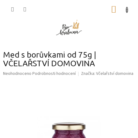
Přejít
NÁKUP
na
obsah
KOŠÍK
Med s borůvkami od 75g |
VČELAŘSTVÍ DOMOVINA
Průměrné
Neohodnoceno
Podrobnosti hodnocení
Značka:
Včelařství domovina
hodnocení
produktu
je
0,0
z
5
hvězdiček.