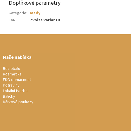
Doplňkové parametry
Kategorie
:
Medy
EAN
:
Zvolte variantu
Z
á
p
a
Naše nabídka
t
í
Bez obalu
Kosmetika
EKO domácnost
Potraviny
Lokální tvorba
Balíčky
Dárkové poukazy