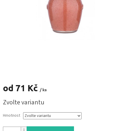
od
71 Kč
/ ks
Měrná
Zvolte variantu
cena:
Hmotnost