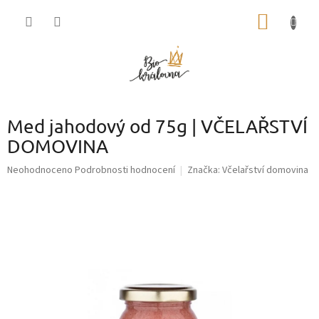
Přejít
NÁKUP
na
obsah
KOŠÍK
Med jahodový od 75g | VČELAŘSTVÍ
DOMOVINA
Průměrné
Neohodnoceno
Podrobnosti hodnocení
Značka:
Včelařství domovina
hodnocení
produktu
je
0,0
z
5
hvězdiček.