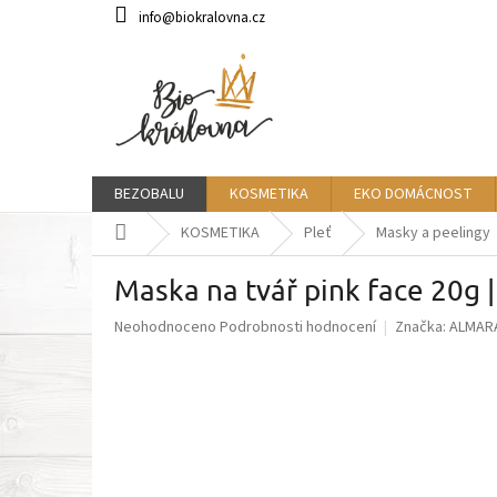
Přejít
info@biokralovna.cz
na
obsah
BEZOBALU
KOSMETIKA
EKO DOMÁCNOST
Domů
KOSMETIKA
Pleť
Masky a peelingy
Maska na tvář pink face 20
Průměrné
Neohodnoceno
Podrobnosti hodnocení
Značka:
ALMAR
hodnocení
produktu
je
0,0
z
5
hvězdiček.