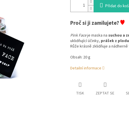
Přidat do koš
♥
Proč si ji zamilujete?
Pink Face
je maska na
suchou a z
uklidňující účinky,
prášek z plodu
Růže krásně zklidňuje a nádherně vo
Obsah: 20 g
Detailní informace
TISK
ZEPTAT SE
S