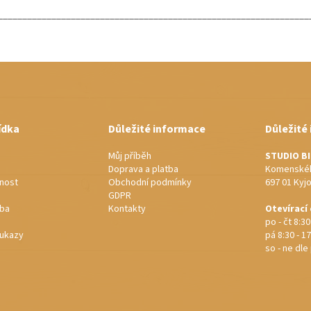
________________________________________________________________
ídka
Důležité informace
Důležité
Můj příběh
STUDIO B
Doprava a platba
Komenskéh
nost
Obchodní podmínky
697 01 Kyj
GDPR
rba
Kontakty
Otevírací
po - čt 8:30
ukazy
pá 8:30 - 17
so - ne dl