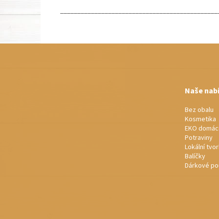
______________________________________________
Z
á
p
a
t
Naše nab
í
Bez obalu
Kosmetika
EKO domác
Potraviny
Lokální tvo
Balíčky
Dárkové po