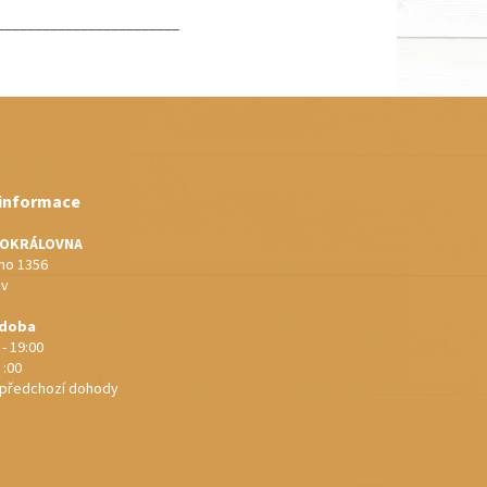
________________________
 informace
IOKRÁLOVNA
o 1356
ov
 doba
 - 19:00
 :00
e předchozí dohody