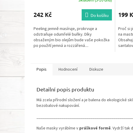
Skladem (5-10 dnů)
242 Kč
199 
Do košíku
Peeling jemně masíruje, prokrvuje a
Proč si 
odstraňuje odumřelé buňky­. Díky
na mastn
obsaženým bio olejům bude vaše pokožka
Obsahuje
po použití jemná a rozzářená....
santalový
Popis
Hodnocení
Diskuze
Detailní popis produktu
Má zcela přírodní složení a je balena do ekologické 
bezobalové nakupování.
______________________________________________
Naše masky vyrábíme v
práškové formě
. Vydrží tak 