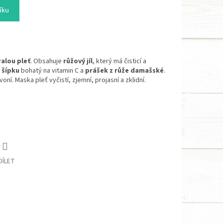
íku
ralou pleť
. Obsahuje
růžový jíl
, který má čisticí a
 šípku
bohatý na vitamin C a
prášek z růže damašské
.
ní. Maska pleť vyčistí, zjemní, projasní a zklidní.
DÍLET