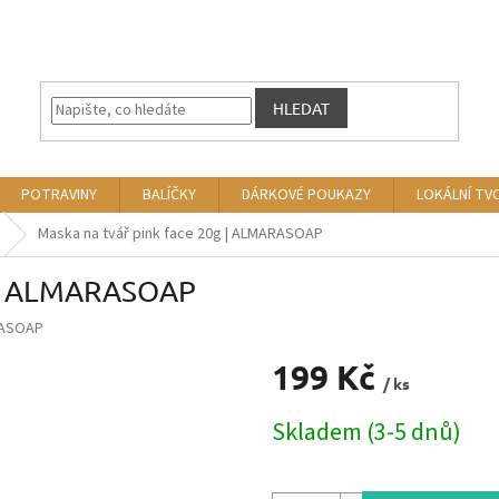
HLEDAT
POTRAVINY
BALÍČKY
DÁRKOVÉ POUKAZY
LOKÁLNÍ TV
Maska na tvář pink face 20g | ALMARASOAP
g | ALMARASOAP
ASOAP
199 Kč
/ ks
Měrná
Skladem (3-5 dnů)
cena: