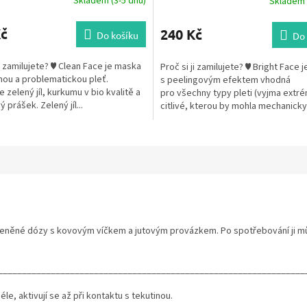
Skladem (3-5 dnů)
Skladem 
Kč
240 Kč
Do košíku
Do 
ji zamilujete? ♥ Clean Face je maska
Proč si ji zamilujete? ♥ Bright Face 
ou a problematickou pleť.
s peelingovým efektem vhodná
 zelený jíl, kurkumu v bio kvalitě a
pro všechny typy pleti (vyjma extr
 prášek. Zelený jíl...
citlivé, kterou by mohla mechanicky
podráždit). Obsahuje...
skleněné dózy s kovovým víčkem a jutovým provázkem. Po spotřebování ji m
________________________________________________________________
déle, aktivují se až při kontaktu s tekutinou.