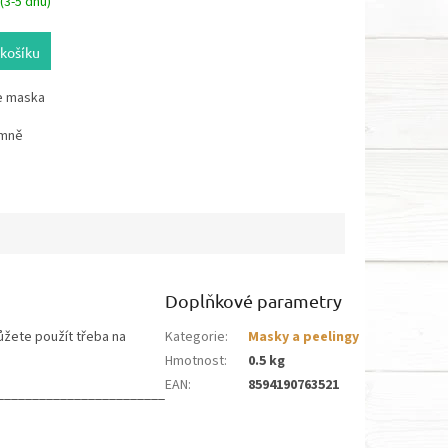
(3-5 dnů)
košíku
je maska
émně
Doplňkové parametry
ůžete použít třeba na
Kategorie
:
Masky a peelingy
Hmotnost
:
0.5 kg
EAN
:
8594190763521
________________________