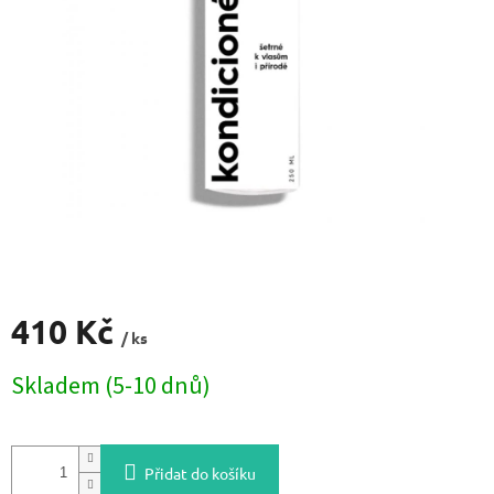
410 Kč
/ ks
Měrná
Skladem (5-10 dnů)
cena:
Přidat do košíku