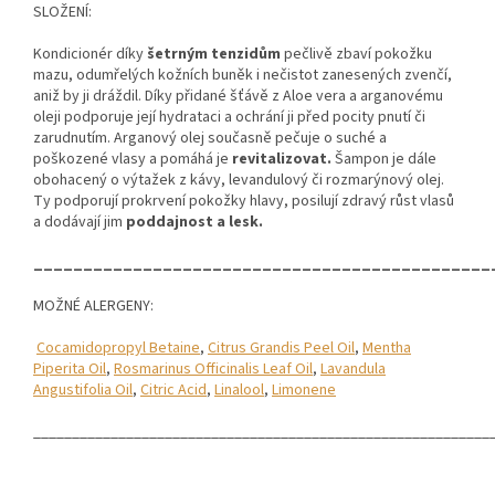
SLOŽENÍ:
Kondicionér díky
šetrným tenzidům
pečlivě zbaví pokožku
mazu, odumřelých kožních buněk i nečistot zanesených zvenčí,
aniž by ji dráždil. Díky přidané šťávě z Aloe vera a arganovému
oleji podporuje její hydrataci a ochrání ji před pocity pnutí či
zarudnutím.
Arganový olej současně pečuje o suché a
poškozené vlasy a pomáhá je
revitalizovat.
Šampon je dále
obohacený o výtažek z kávy, levandulový či rozmarýnový olej.
Ty podporují prokrvení pokožky hlavy, posilují zdravý růst vlasů
a dodávají jim
poddajnost a lesk.
______________________________________________
MOŽNÉ ALERGENY:
Cocamidopropyl Betaine
,
Citrus Grandis Peel Oil
,
Mentha
Piperita Oil
,
Rosmarinus Officinalis Leaf Oil
,
Lavandula
Angustifolia Oil
,
Citric Acid
,
Linalool
,
Limonene
___________________________________________________________