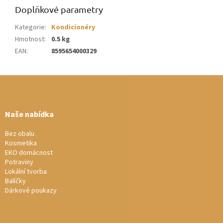
Doplňkové parametry
Kategorie
:
Kondicionéry
Hmotnost
:
0.5 kg
EAN
:
8595654000329
Z
á
p
a
Naše nabídka
t
í
Bez obalu
Kosmetika
EKO domácnost
Potraviny
Lokální tvorba
Balíčky
Dárkové poukazy