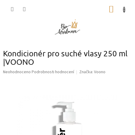
Přejít
NÁKUP
na
obsah
KOŠÍK
Kondicionér pro suché vlasy 250 ml
|VOONO
Průměrné
Neohodnoceno
Podrobnosti hodnocení
Značka:
Voono
hodnocení
produktu
je
0,0
z
5
hvězdiček.