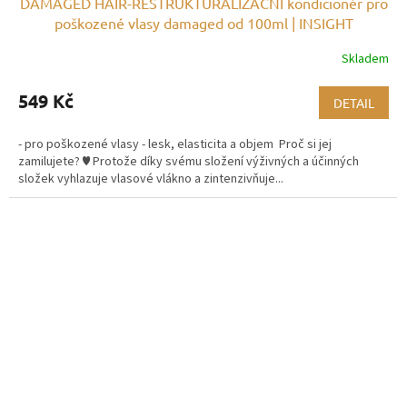
DAMAGED HAIR-RESTRUKTURALIZAČNÍ kondicionér pro
poškozené vlasy damaged od 100ml | INSIGHT
Skladem
549 Kč
DETAIL
- pro poškozené vlasy - lesk, elasticita a objem Proč si jej
zamilujete? ♥ Protože díky svému složení výživných a účinných
složek vyhlazuje vlasové vlákno a zintenzivňuje...