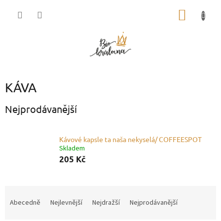
Přejít
NÁKUP
na
obsah
KOŠÍK
KÁVA
Nejprodávanější
Kávové kapsle ta naša nekyselá/ COFFEESPOT
Skladem
205 Kč
Ř
a
Abecedně
Nejlevnější
Nejdražší
Nejprodávanější
z