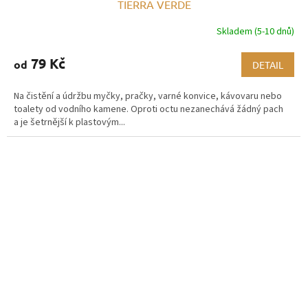
TIERRA VERDE
Skladem (5-10 dnů)
79 Kč
od
DETAIL
Na čistění a údržbu myčky, pračky, varné konvice, kávovaru nebo
toalety od vodního kamene. Oproti octu nezanechává žádný pach
a je šetrnější k plastovým...