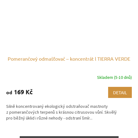
Pomerančový odmašťovač – koncentrát l TIERRA VERDE
Skladem (5-10 dnů)
169 Kč
od
DETAIL
Silně koncentrovaný ekologický odstraňovač mastnoty
z pomerančových terpenů s krásnou citrusovou vůní. Skvělý
pro běžný úklid i různé nehody - odstraní šmír...