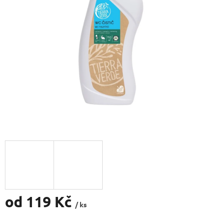
od
119 Kč
/ ks
Měrná