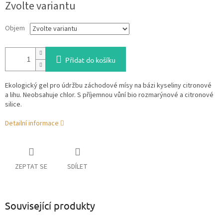
Zvolte variantu
cena:
Objem
Přidat do košíku
Ekologický gel pro údržbu záchodové mísy na bázi kyseliny citronové
a lihu. Neobsahuje chlor. S příjemnou vůní bio rozmarýnové a citronové
silice.
Detailní informace
ZEPTAT SE
SDÍLET
Související produkty