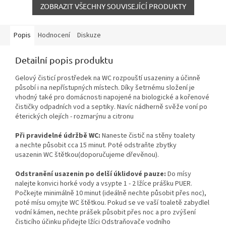
ZOBRAZIT VŠECHNY SOUVISEJÍCÍ PRODUKTY
Popis
Hodnocení
Diskuze
Detailní popis produktu
Gelový čisticí prostředek na WC rozpouští usazeniny a účinně
působí i na nepřístupných místech. Díky šetrnému složení je
vhodný také pro domácnosti napojené na biologické a kořenové
čističky odpadních vod a septiky. Navíc nádherně svěže voní po
éterických olejích - rozmarýnu a citronu
Při pravidelné údržbě WC:
Naneste čistič na stěny toalety
a nechte působit cca 15 minut. Poté odstraňte zbytky
usazenin
WC štětkou
(doporučujeme dřevěnou).
Odstranění usazenin po delší úklidové pauze:
Do mísy
nalejte konvici horké vody a vsypte 1 - 2 lžíce prášku
PUER
.
Počkejte minimálně 10 minut (ideálně nechte působit přes noc),
poté mísu omyjte WC štětkou. Pokud se ve vaší toaletě zabydlel
vodní kámen, nechte prášek působit přes noc a pro zvýšení
čisticího účinku přidejte lžíci
Odstraňovače vodního