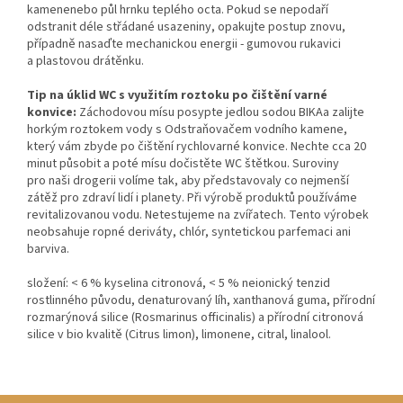
kamene
nebo půl hrnku teplého octa. Pokud se nepodaří
odstranit déle střádané usazeniny, opakujte postup znovu,
případně nasaďte mechanickou energii - gumovou rukavici
a plastovou drátěnku.
Tip na úklid WC s využitím roztoku po čištění varné
konvice:
Záchodovou mísu posypte
jedlou sodou BIKA
a zalijte
horkým roztokem vody s
Odstraňovačem vodního kamene
,
který vám zbyde po čištění rychlovarné konvice. Nechte cca 20
minut působit a poté mísu dočistěte WC štětkou. Suroviny
pro naši drogerii volíme tak, aby představovaly co nejmenší
zátěž pro zdraví lidí i planety. Při výrobě produktů používáme
revitalizovanou vodu. Netestujeme na zvířatech. Tento výrobek
neobsahuje ropné deriváty, chlór, syntetickou parfemaci ani
barviva.
složení:
< 6 % kyselina citronová, < 5 % neionický tenzid
rostlinného původu, denaturovaný líh, xanthanová guma, přírodní
rozmarýnová silice (Rosmarinus officinalis) a přírodní citronová
silice v bio kvalitě (Citrus limon), limonene, citral, linalool.