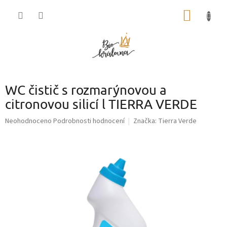
Přejít
NÁKUP
na
obsah
KOŠÍK
WC čistič s rozmarýnovou a
citronovou silicí l TIERRA VERDE
Průměrné
Neohodnoceno
Podrobnosti hodnocení
Značka:
Tierra Verde
hodnocení
produktu
je
0,0
z
5
hvězdiček.