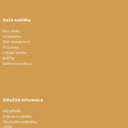
Z
á
p
a
Naše nabídka
t
í
Bez obalu
Kosmetika
EKO domácnost
Potraviny
Lokální tvorba
Balíčky
Dárkové poukazy
Důležité informace
Můj příběh
Doprava a platba
Obchodní podmínky
GDPR