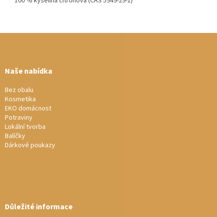
100 % kyselina citronová (CAS 5949-29-1)
Z
á
p
a
Naše nabídka
t
í
Bez obalu
Kosmetika
EKO domácnost
Potraviny
Lokální tvorba
Balíčky
Dárkové poukazy
Důležité informace