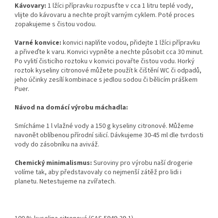
Kávovary:
1 lžíci přípravku rozpusťte v cca 1 litru teplé vody,
vlijte do kávovaru a nechte projít varným cyklem. Poté proces
zopakujeme s čistou vodou.
Varné konvice:
konvici naplňte vodou, přidejte 1 lžíci přípravku
a přiveďte k varu. Konvici vypněte a nechte působit cca 30 minut.
Po vylití čisticího roztoku v konvici povařte čistou vodu. Horký
roztok kyseliny citronové můžete použít k čištění WC či odpadů,
jeho účinky zesílí kombinace s
jedlou sodou
či
bělicím práškem
Puer
.
Návod na domácí výrobu máchadla:
Smícháme 1 l vlažné vody a 150 g kyseliny citronové. Můžeme
navonět oblíbenou přírodní silicí. Dávkujeme 30-45 ml dle tvrdosti
vody do zásobníku na aviváž.
Chemický minimalismus:
Suroviny pro výrobu naší drogerie
volíme tak, aby představovaly co nejmenší zátěž pro lidi i
planetu. Netestujeme na zvířatech.