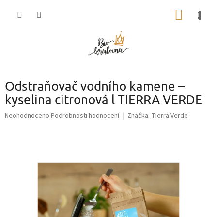
Přejít
NÁKUP
na
obsah
KOŠÍK
Odstraňovač vodního kamene –
kyselina citronová l TIERRA VERDE
Průměrné
Neohodnoceno
Podrobnosti hodnocení
Značka:
Tierra Verde
hodnocení
produktu
je
0,0
z
5
hvězdiček.