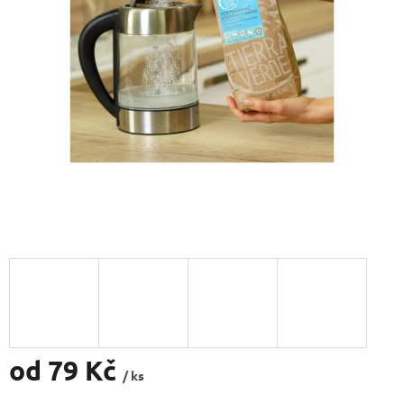
od
79 Kč
/ ks
Měrná