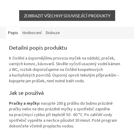
ZOBRAZIT VŠECHNY SOUVISEJÍCÍ PRODUKTY
Popis
Hodnocení
Diskuze
Detailní popis produktu
K čistění a úspornějšímu provozu myček na nádobí, praček,
varných konvic, kávovarů. Skvěle vyčistí usazený vodní kámen
z WC, roztok doporučujeme na čistění koupelnových
a kuchyňských povrchů. Úsporný oproti tekutým přípravkům –
kupujete jen prášek, není nutné balit vodu.
Jak se používá
Pračky a myčky:
nasypte 200 g prášku do bubnu prázdné
pračky nebo na dno prázdné myčky a spotřebič zapněte
na prací/mycí cyklus při teplotě 50 - 60 °C. Po zahřátí vody
spotřebič vypněte a nechce působit 30 minut. Poté program
dokončete včetně proplachu vodou.