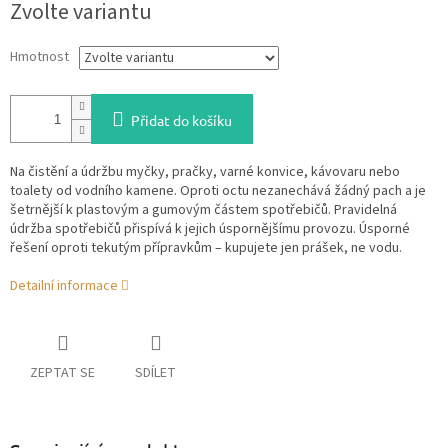
Zvolte variantu
cena:
Hmotnost
Přidat do košíku
Na čistění a údržbu myčky, pračky, varné konvice, kávovaru nebo
toalety od vodního kamene. Oproti octu nezanechává žádný pach a je
šetrnější k plastovým a gumovým částem spotřebičů. Pravidelná
údržba spotřebičů přispívá k jejich úspornějšímu provozu. Úsporné
řešení oproti tekutým přípravkům – kupujete jen prášek, ne vodu.
Detailní informace
ZEPTAT SE
SDÍLET