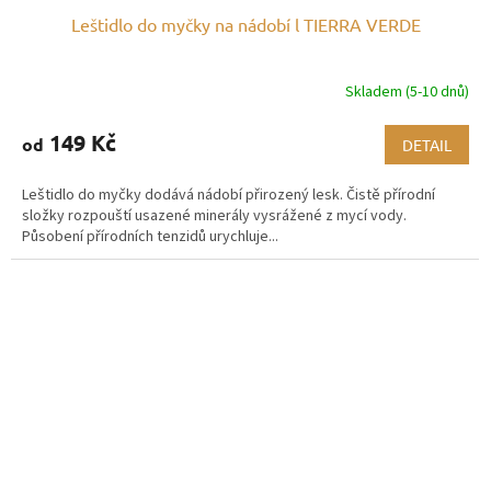
Leštidlo do myčky na nádobí l TIERRA VERDE
Skladem (5-10 dnů)
149 Kč
od
DETAIL
Leštidlo do myčky dodává nádobí přirozený lesk. Čistě přírodní
složky rozpouští usazené minerály vysrážené z mycí vody.
Působení přírodních tenzidů urychluje...