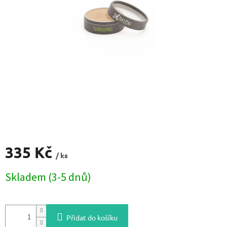
335 Kč
/ ks
Měrná
Skladem (3-5 dnů)
cena:
Přidat do košíku