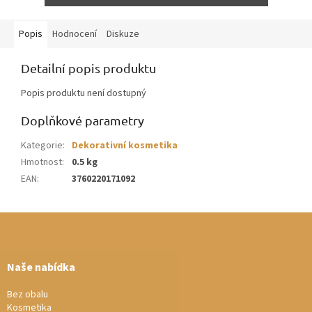
Popis
Hodnocení
Diskuze
Detailní popis produktu
Popis produktu není dostupný
Doplňkové parametry
Kategorie
:
Dekorativní kosmetika
Hmotnost
:
0.5 kg
EAN
:
3760220171092
Z
á
p
a
Naše nabídka
t
í
Bez obalu
Kosmetika