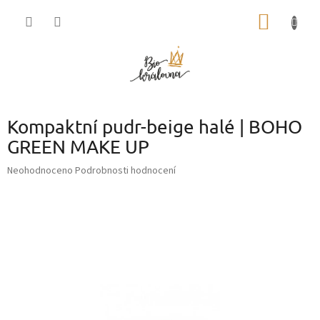
Přejít
NÁKUP
na
obsah
KOŠÍK
Kompaktní pudr-beige halé | BOHO
GREEN MAKE UP
Průměrné
Neohodnoceno
Podrobnosti hodnocení
hodnocení
produktu
je
0,0
z
5
hvězdiček.