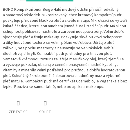
BOHO Kompaktní pudr Beige Halé medový odstín přináší hedvábný
a sametový výsledek. Mikronizovaný lehce krémový kompaktní pudr
poskytuje přirozeně hladkou pleť a skvěle matuje. Mikrolizací se vytváří
kulaté částice, které jsou mnohem jemnější než tradiční pudr. Má silnou
schopnost pohlcovat mastnotu a zároveň neucpává póry. Velmi dobře
sjednocuje pleť a fixuje make-up. Poskytuje skvělou krycí schopnost
a díky hedvábné textuře se velmi pěkně vstřebává. Udržuje pleť
zářivou, bez pocitu mastnoty a neusazuje se ve vráskách. Nabízí
dlouhotrvající krytí. Kompaktní pudr je vhodný pro tmavou pleť.
Sametově krémovou texturu zajišťuje meruňkový olej, který zjemňuje
a vyživuje pokožku, obsahuje cenné nenasycené mastné kyseliny,
vitamíny a minerály velmi potřebné pro pružnou a dobře hydratovanou
pleť. Kukuřičný škrob pomáhá absorbovat nadměrný maz a výborně
pleť matuje. Kompaktní pudr má certifikát Cosmebio, je veganská a bez
lepku. Používá se samostatně, nebo po aplikaci make-upu.
ZEPTAT SE
SDÍLET