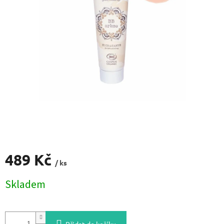
489 Kč
/ ks
Měrná
Skladem
cena: