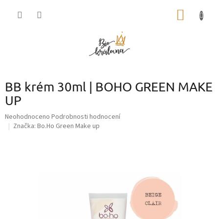
Přejít
NÁKUP
na
obsah
KOŠÍK
BB krém 30ml | BOHO GREEN MAKE
UP
Průměrné
Neohodnoceno
Podrobnosti hodnocení
hodnocení
Značka:
Bo.Ho Green Make up
produktu
je
0,0
z
5
hvězdiček.