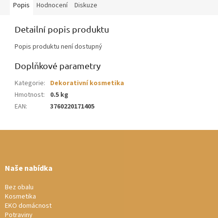
Popis
Hodnocení
Diskuze
Detailní popis produktu
Popis produktu není dostupný
Doplňkové parametry
Kategorie
:
Dekorativní kosmetika
Hmotnost
:
0.5 kg
EAN
:
3760220171405
Z
á
p
a
Naše nabídka
t
í
Bez obalu
Kosmetika
EKO domácnost
Potraviny