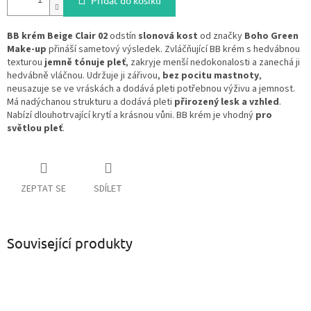
Přidat do košíku
BB krém Beige Clair 02
odstín
slonová kost
od značky
Boho Green
Make-up
přináší sametový výsledek. Zvláčňující BB krém s hedvábnou
texturou
jemně tónuje pleť
, zakryje menší nedokonalosti a zanechá ji
hedvábně vláčnou. Udržuje ji zářivou,
bez pocitu mastnoty
,
neusazuje se ve vráskách a dodává pleti potřebnou výživu a jemnost.
Má nadýchanou strukturu a dodává pleti
přirozený lesk a vzhled
.
Nabízí dlouhotrvající krytí a krásnou vůni. BB krém je vhodný
pro
světlou pleť
.
ZEPTAT SE
SDÍLET
Související produkty