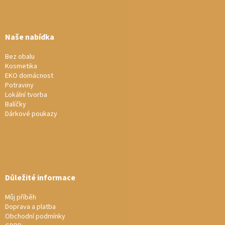
Z
á
p
a
Naše nabídka
t
í
Bez obalu
Kosmetika
EKO domácnost
Potraviny
Lokální tvorba
Balíčky
Dárkové poukazy
Důležité informace
Můj příběh
Doprava a platba
Obchodní podmínky