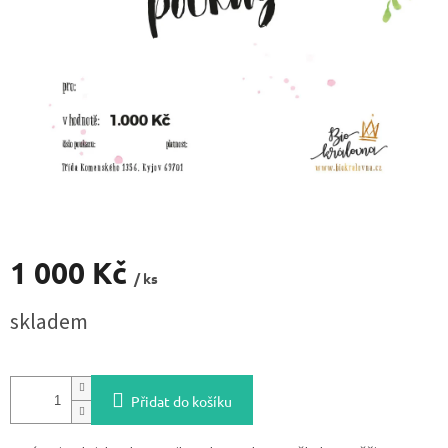
1 000 Kč
/ ks
Měrná
skladem
cena:
Přidat do košíku