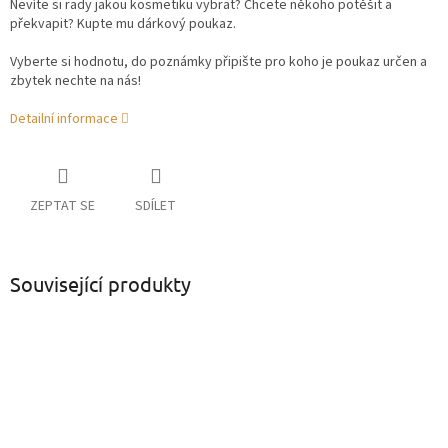
Nevíte si rady jakou kosmetiku vybrat? Chcete někoho potěšit a
překvapit? Kupte mu dárkový poukaz.
Vyberte si hodnotu, do poznámky připište pro koho je poukaz určen a
zbytek nechte na nás!
Detailní informace
ZEPTAT SE
SDÍLET
Související produkty