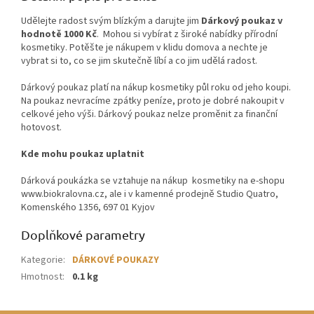
Udělejte radost svým blízkým a darujte jim
Dárkový poukaz v
hodnotě 1000 Kč
. Mohou si vybírat z široké nabídky přírodní
kosmetiky. Potěšte je nákupem v klidu domova a nechte je
vybrat si to, co se jim skutečně líbí a co jim udělá radost.
Dárkový poukaz platí na nákup kosmetiky půl roku od jeho koupi.
Na poukaz nevracíme zpátky peníze, proto je dobré nakoupit v
celkové jeho výši. Dárkový poukaz nelze proměnit za finanční
hotovost.
Kde mohu poukaz uplatnit
Dárková poukázka se vztahuje na nákup kosmetiky na e-shopu
www.biokralovna.cz, ale i v kamenné prodejně Studio Quatro,
Komenského 1356, 697 01 Kyjov
Doplňkové parametry
Kategorie
:
DÁRKOVÉ POUKAZY
Hmotnost
:
0.1 kg