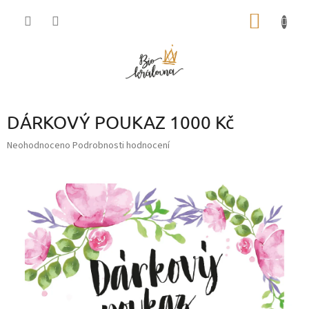
Přejít
NÁKUP
na
obsah
KOŠÍK
DÁRKOVÝ POUKAZ 1000 Kč
Průměrné
Neohodnoceno
Podrobnosti hodnocení
hodnocení
produktu
je
0,0
z
5
hvězdiček.