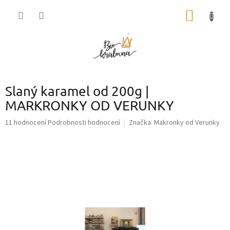
Přejít
NÁKUP
na
obsah
KOŠÍK
Slaný karamel od 200g |
MARKRONKY OD VERUNKY
Průměrné
11 hodnocení
Podrobnosti hodnocení
Značka:
Makronky od Verunky
hodnocení
produktu
je
3,0
z
5
hvězdiček.