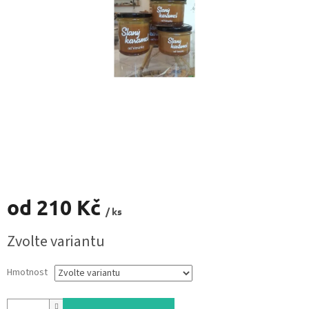
od
210 Kč
/ ks
Měrná
Zvolte variantu
cena:
Hmotnost