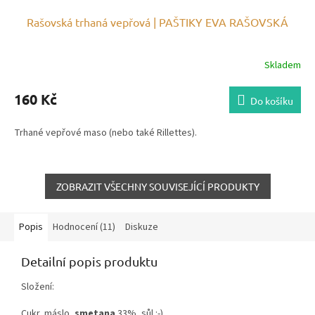
Rašovská trhaná vepřová | PAŠTIKY EVA RAŠOVSKÁ
Skladem
160 Kč
Do košíku
Trhané vepřové maso (nebo také Rillettes).
ZOBRAZIT VŠECHNY SOUVISEJÍCÍ PRODUKTY
Popis
Hodnocení (11)
Diskuze
Detailní popis produktu
Složení:
Cukr, máslo,
smetana
33%, sůl :-)