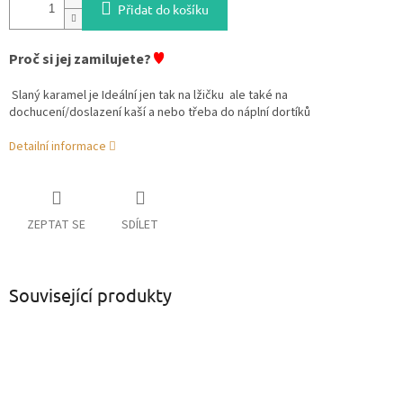
Přidat do košíku
♥
Proč si jej zamilujete?
Slaný karamel je Ideální jen tak na lžičku
ale také na
dochucení/doslazení kaší a nebo třeba do náplní dortíků
Detailní informace
ZEPTAT SE
SDÍLET
Související produkty