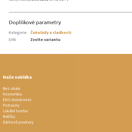
___________________________________________________________
Doplňkové parametry
Kategorie
:
Čokolády a sladkosti
EAN
:
Zvolte variantu
Z
á
p
a
Naše nabídka
t
í
Bez obalu
Kosmetika
EKO domácnost
Potraviny
Lokální tvorba
Balíčky
Dárkové poukazy