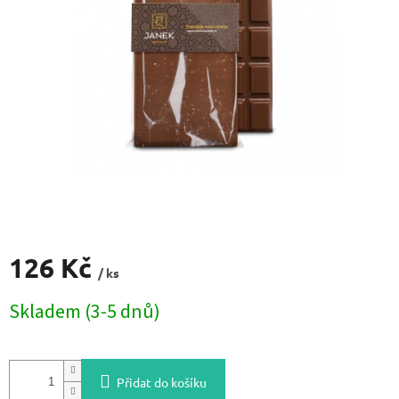
126 Kč
/ ks
Měrná
Skladem (3-5 dnů)
cena:
Přidat do košíku