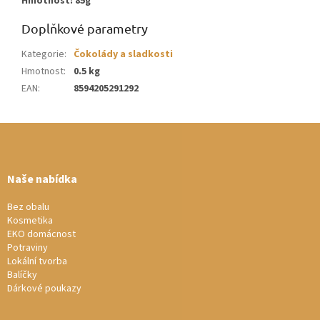
Hmotnost: 85g
Doplňkové parametry
Kategorie
:
Čokolády a sladkosti
Hmotnost
:
0.5 kg
EAN
:
8594205291292
Z
á
p
a
Naše nabídka
t
í
Bez obalu
Kosmetika
EKO domácnost
Potraviny
Lokální tvorba
Balíčky
Dárkové poukazy