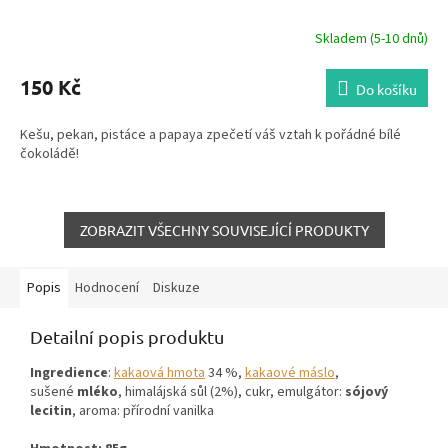
Skladem (5-10 dnů)
150 Kč
Do košíku
Kešu, pekan, pistáce a papaya zpečetí váš vztah k pořádné bílé
čokoládě!
ZOBRAZIT VŠECHNY SOUVISEJÍCÍ PRODUKTY
Popis
Hodnocení
Diskuze
Detailní popis produktu
Ingredience
:
kakaová hmota
34 %,
kakaové máslo
,
sušené
mléko
, himalájská sůl (2%), cukr, emulgátor:
sójový
lecitin
, aroma: přírodní vanilka