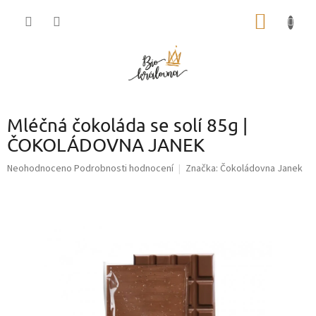
Přejít
NÁKUP
na
obsah
KOŠÍK
Mléčná čokoláda se solí 85g |
ČOKOLÁDOVNA JANEK
Průměrné
Neohodnoceno
Podrobnosti hodnocení
Značka:
Čokoládovna Janek
hodnocení
produktu
je
0,0
z
5
hvězdiček.