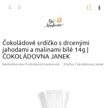
Přejít
NÁKUP
na
obsah
KOŠÍK
Čokoládové srdíčko s drcenými
jahodami a malinami bílé 14g |
ČOKOLÁDOVNA JANEK
Průměrné
Neohodnoceno
Podrobnosti hodnocení
Značka:
Čokoládovna Janek
hodnocení
produktu
je
0,0
z
5
hvězdiček.