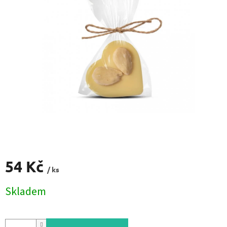
54 Kč
/ ks
Měrná
Skladem
cena: