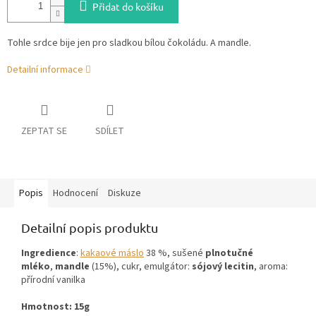
Přidat do košíku
Tohle srdce bije jen pro sladkou bílou čokoládu. A mandle.
Detailní informace
ZEPTAT SE
SDÍLET
Popis
Hodnocení
Diskuze
Detailní popis produktu
Ingredience
:
kakaové máslo
38 %, sušené
plnotučné
mléko
,
mandle
(15%), cukr, emulgátor:
sójový lecitin
, aroma:
přírodní vanilka
Hmotnost: 15g