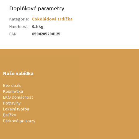
Doplňkové parametry
Kategorie
:
Čokoládová srdíčka
Hmotnost
:
0.5 kg
EAN
:
8594205294125
Z
á
p
a
Naše nabídka
t
í
Bez obalu
Kosmetika
EKO domácnost
Potraviny
Lokální tvorba
Balíčky
Dárkové poukazy