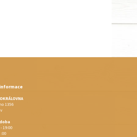
 informace
IOKRÁLOVNA
o 1356
ov
 doba
 - 19:00
 :00