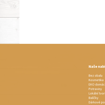
Z
á
p
a
t
Naše nab
í
Bez obalu
Kosmetika
EKO domác
Potraviny
Lokální tvo
Balíčky
Dárkové po