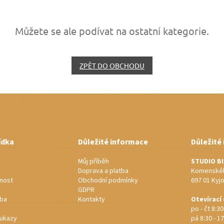
Můžete se ale podívat na ostatní kategorie.
ZPĚT DO OBCHODU
ídka
Důležité informace
Důležité
Můj příběh
STUDIO B
Doprava a platba
Komenskéh
nost
Obchodní podmínky
697 01 Kyj
GDPR
rba
Kontakty
Otevírací
po - čt 8:30
ukazy
pá 8:30 - 17