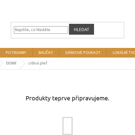
HLEDAT
POTRAVINY
BALÍČKY
DÁRKOVÉ POUKAZY
LOKÁLNÍ TV
DENNÍ
citlivá pleť
Produkty teprve připravujeme.