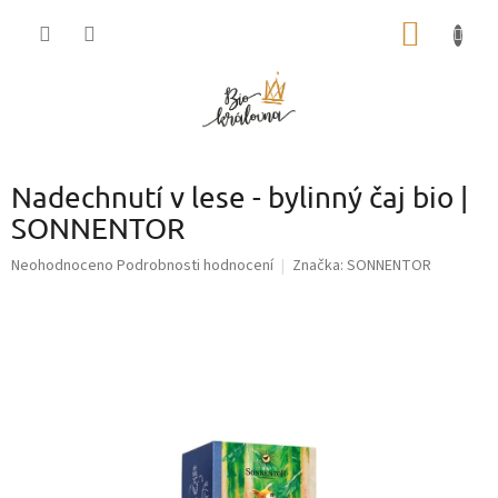
Přejít
NÁKUP
na
obsah
KOŠÍK
Nadechnutí v lese - bylinný čaj bio |
SONNENTOR
Průměrné
Neohodnoceno
Podrobnosti hodnocení
Značka:
SONNENTOR
hodnocení
produktu
je
0,0
z
5
hvězdiček.