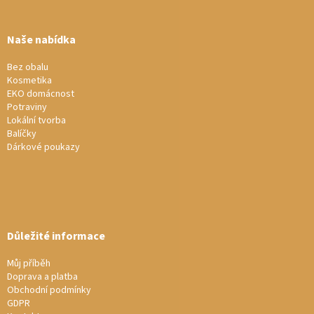
á
p
a
Naše nabídka
t
í
Bez obalu
Kosmetika
EKO domácnost
Potraviny
Lokální tvorba
Balíčky
Dárkové poukazy
Důležité informace
Můj příběh
Doprava a platba
Obchodní podmínky
GDPR