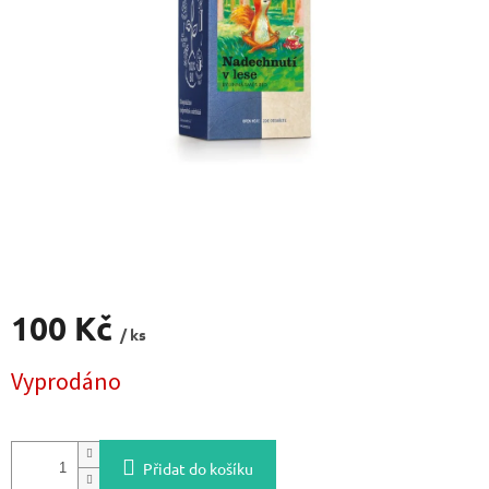
100 Kč
/ ks
Měrná
Vyprodáno
cena:
Přidat do košíku