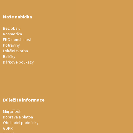
á
p
a
Naše nabídka
t
í
Bez obalu
Kosmetika
EKO domácnost
Potraviny
Lokální tvorba
Balíčky
Dárkové poukazy
Důležité informace
Můj příběh
Doprava a platba
Obchodní podmínky
GDPR