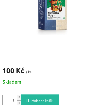
100 Kč
/ ks
Měrná
Skladem
cena:
Přidat do košíku