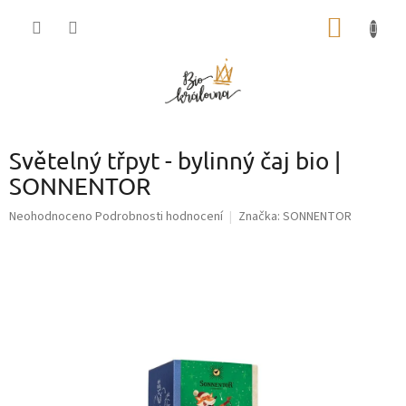
Přejít
NÁKUP
na
obsah
KOŠÍK
Světelný třpyt - bylinný čaj bio |
SONNENTOR
Průměrné
Neohodnoceno
Podrobnosti hodnocení
Značka:
SONNENTOR
hodnocení
produktu
je
0,0
z
5
hvězdiček.