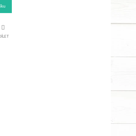
íku
DÍLET