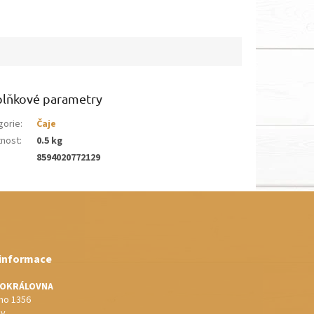
lňkové parametry
gorie
:
Čaje
nost
:
0.5 kg
8594020772129
 informace
IOKRÁLOVNA
o 1356
ov