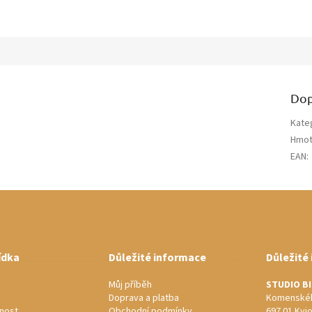
Dop
Kate
Hmot
EAN
:
ídka
Důležité informace
Důležité
Můj příběh
STUDIO B
Doprava a platba
Komenskéh
nost
Obchodní podmínky
697 01 Kyj