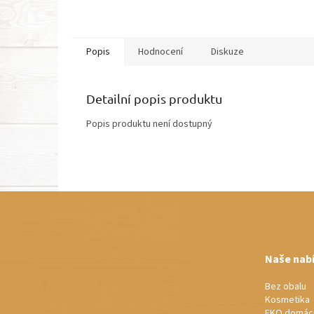
Popis
Hodnocení
Diskuze
Detailní popis produktu
Popis produktu není dostupný
Z
á
p
a
t
Naše nab
í
Bez obalu
Kosmetika
EKO domác