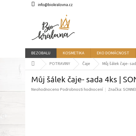
Přejít
info@biokralovna.cz
na
obsah
BEZOBALU
KOSMETIKA
EKO DOMÁCNOST
Domů
POTRAVINY
Čaje
Můj šálek čaje- s
Můj šálek čaje- sada 4ks | 
Průměrné
Neohodnoceno
Podrobnosti hodnocení
Značka:
SONNE
hodnocení
produktu
je
0,0
z
5
hvězdiček.