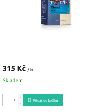
315 Kč
/ ks
Měrná
Skladem
cena:
Přidat do košíku