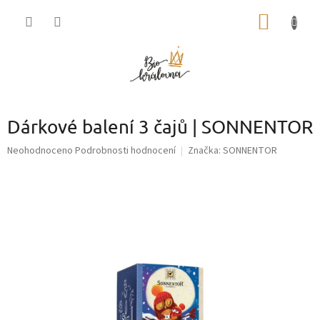
Přejít
NÁKUP
na
obsah
KOŠÍK
Dárkové balení 3 čajů | SONNENTOR
Průměrné
Neohodnoceno
Podrobnosti hodnocení
Značka:
SONNENTOR
hodnocení
produktu
je
0,0
z
5
hvězdiček.