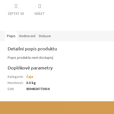
ZEPTAT SE
SDÍLET
Popis
Hodnocení
Diskuze
Detailní popis produktu
Popis produktu není dostupný
Doplňkové parametry
Kategorie
:
Čaje
Hmotnost
:
0.5 kg
EAN
:
8594020773034
Z
á