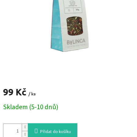
99 Kč
/ ks
Měrná
Skladem (5-10 dnů)
cena:
Přidat do košíku