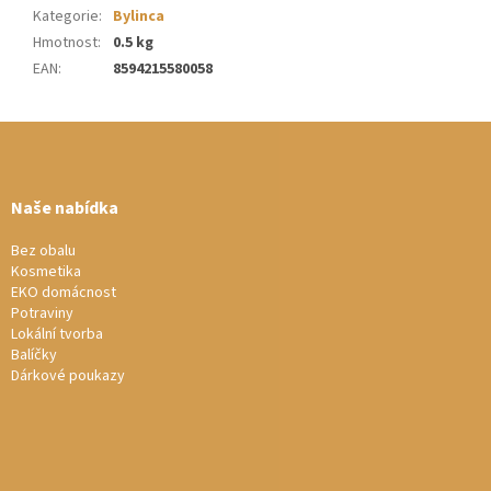
Kategorie
:
Bylinca
Hmotnost
:
0.5 kg
EAN
:
8594215580058
Z
á
p
a
Naše nabídka
t
í
Bez obalu
Kosmetika
EKO domácnost
Potraviny
Lokální tvorba
Balíčky
Dárkové poukazy