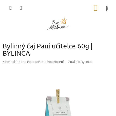
Přejít
NÁKUP
na
obsah
KOŠÍK
Bylinný čaj Paní učitelce 60g |
BYLINCA
Průměrné
Neohodnoceno
Podrobnosti hodnocení
Značka:
Bylinca
hodnocení
produktu
je
0,0
z
5
hvězdiček.