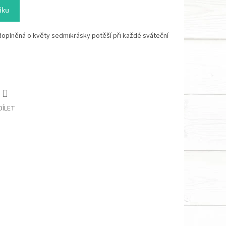
íku
doplněná o květy sedmikrásky potěší při každé sváteční
DÍLET