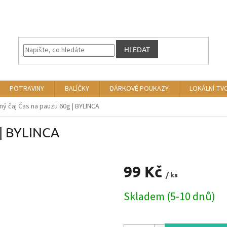
HLEDAT
POTRAVINY
BALÍČKY
DÁRKOVÉ POUKAZY
LOKÁLNÍ TV
nný čaj Čas na pauzu 60g | BYLINCA
 | BYLINCA
99 Kč
/ ks
Měrná
Skladem (5-10 dnů)
cena: