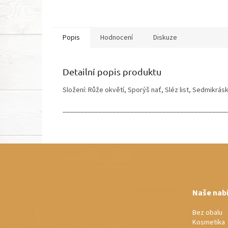
Popis
Hodnocení
Diskuze
Detailní popis produktu
Složení: Růže okvětí, Sporýš nať, Sléz list, Sedmikrás
______________________________________________
Z
á
p
a
t
Naše nab
í
Bez obalu
Kosmetika