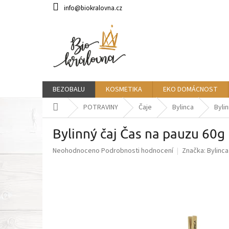
Přejít
info@biokralovna.cz
na
obsah
BEZOBALU
KOSMETIKA
EKO DOMÁCNOST
Domů
POTRAVINY
Čaje
Bylinca
Byli
Bylinný čaj Čas na pauzu 60g
Průměrné
Neohodnoceno
Podrobnosti hodnocení
Značka:
Bylinca
hodnocení
produktu
je
0,0
z
5
hvězdiček.