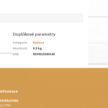
Doplňkové parametry
Kategorie
:
Bylinca
Hmotnost
:
0.5 kg
________
EAN
:
8594215580140
 informace
IOKRÁLOVNA
o 1356