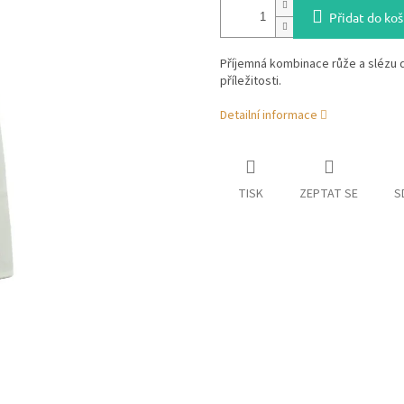
Přidat do koš
Příjemná kombinace růže a slézu 
příležitosti.
Detailní informace
TISK
ZEPTAT SE
S