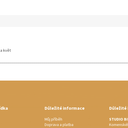
ka květ
________________________________________________________________
ídka
Důležité informace
Důležité
Můj příběh
STUDIO B
Doprava a platba
Komenskéh