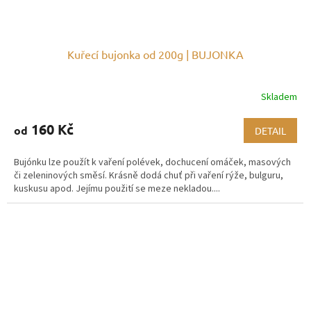
Kuřecí bujonka od 200g | BUJONKA
Skladem
Průměrné
hodnocení
produktu
160 Kč
od
DETAIL
je
5,0
Bujónku lze použít k vaření polévek, dochucení omáček, masových
z
či zeleninových směsí. Krásně dodá chuť při vaření rýže, bulguru,
5
kuskusu apod. Jejímu použití se meze nekladou....
hvězdiček.