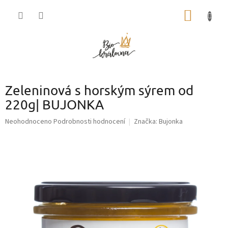
Přejít
NÁKUP
na
obsah
KOŠÍK
Zeleninová s horským sýrem od
220g| BUJONKA
Průměrné
Neohodnoceno
Podrobnosti hodnocení
Značka:
Bujonka
hodnocení
produktu
je
0,0
z
5
hvězdiček.