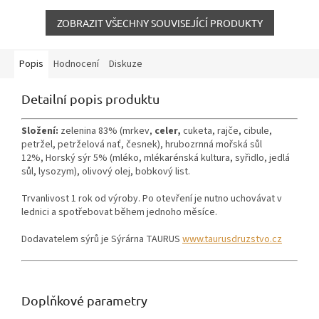
ZOBRAZIT VŠECHNY SOUVISEJÍCÍ PRODUKTY
Popis
Hodnocení
Diskuze
Detailní popis produktu
Složení:
zelenina 83% (mrkev,
celer,
cuketa, rajče, cibule,
petržel, petrželová nať, česnek), hrubozrnná mořská sůl
12%, Horský sýr 5% (mléko, mlékarénská kultura, syřidlo, jedlá
sůl, lysozym), olivový olej, bobkový list.
Trvanlivost 1 rok od výroby. Po otevření je nutno uchovávat v
lednici a spotřebovat během jednoho měsíce.
Dodavatelem sýrů je Sýrárna TAURUS
www.taurusdruzstvo.cz
Doplňkové parametry