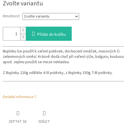
Zvolte variantu
cena:
Hmotnost
Přidat do košíku
Bujónku lze použít k vaření polévek, dochucení omáček, masových či
zeleninových směsí. Krásně dodá chuť při vaření rýže, bulguru, kuskusu
apod. Jejímu použití se meze nekladou.
Z Bujónky 220g uděláte 4-5l polévky, z Bujónky 330g 7-8l polévky.
Detailní informace
ZEPTAT SE
SDÍLET