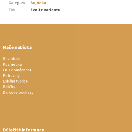
Kategorie
:
Bujónka
EAN
:
Zvolte variantu
Z
á
p
a
Naše nabídka
t
í
Bez obalu
Kosmetika
EKO domácnost
Potraviny
Lokální tvorba
Balíčky
Dárkové poukazy
Důležité informace