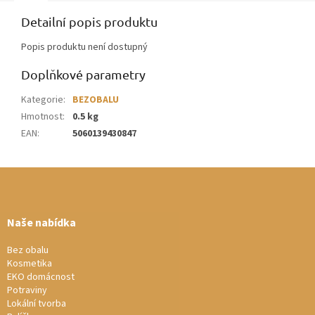
Detailní popis produktu
Popis produktu není dostupný
Doplňkové parametry
Kategorie
:
BEZOBALU
Hmotnost
:
0.5 kg
EAN
:
5060139430847
Z
á
p
a
Naše nabídka
t
í
Bez obalu
Kosmetika
EKO domácnost
Potraviny
Lokální tvorba