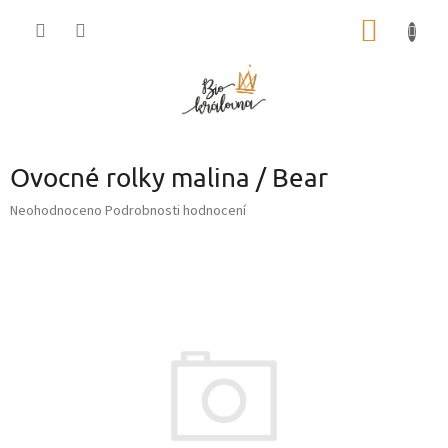
Přejít
NÁKUP
na
obsah
KOŠÍK
Ovocné rolky malina / Bear
Průměrné
Neohodnoceno
Podrobnosti hodnocení
hodnocení
produktu
je
0,0
z
5
hvězdiček.