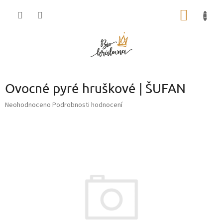
Přejít
NÁKUP
na
obsah
KOŠÍK
Ovocné pyré hruškové | ŠUFAN
Průměrné
Neohodnoceno
Podrobnosti hodnocení
hodnocení
produktu
je
0,0
z
5
hvězdiček.