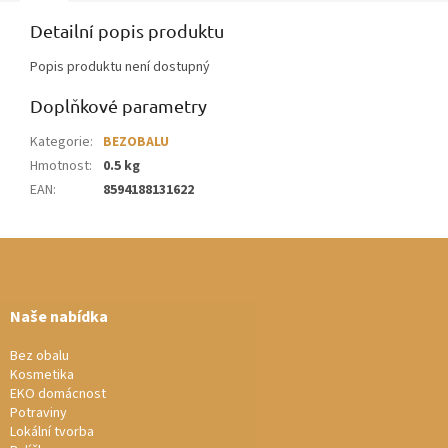
Detailní popis produktu
Popis produktu není dostupný
Doplňkové parametry
Kategorie
:
BEZOBALU
Hmotnost
:
0.5 kg
EAN
:
8594188131622
Z
á
p
a
Naše nabídka
t
í
Bez obalu
Kosmetika
EKO domácnost
Potraviny
Lokální tvorba