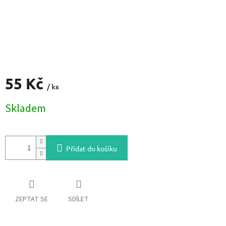
55 Kč
/ ks
Měrná
Skladem
cena:
Přidat do košíku
ZEPTAT SE
SDÍLET