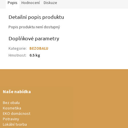
Popis
Hodnocení
Diskuze
Detailní popis produktu
Popis produktu není dostupný
Doplňkové parametry
Kategorie
:
BEZOBALU
Hmotnost
:
0.5 kg
Z
á
p
a
Naše nabídka
t
í
Bez obalu
Kosmetika
EKO domácnost
Potraviny
Lokální tvorba