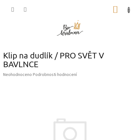
Přejít
NÁKUP
na
obsah
KOŠÍK
Klip na dudlík / PRO SVĚT V
BAVLNCE
Průměrné
Neohodnoceno
Podrobnosti hodnocení
hodnocení
produktu
je
0,0
z
5
hvězdiček.