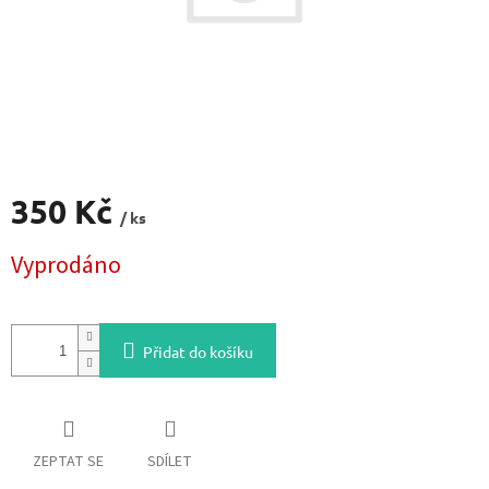
350 Kč
/ ks
Měrná
Vyprodáno
cena:
Přidat do košíku
ZEPTAT SE
SDÍLET