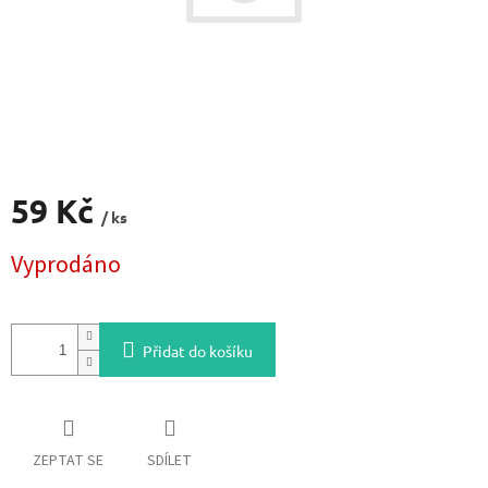
59 Kč
/ ks
Měrná
Vyprodáno
cena:
Přidat do košíku
ZEPTAT SE
SDÍLET