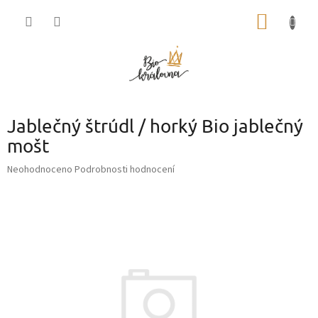
Přejít
NÁKUP
na
obsah
KOŠÍK
Jablečný štrúdl / horký Bio jablečný
mošt
Průměrné
Neohodnoceno
Podrobnosti hodnocení
hodnocení
produktu
je
0,0
z
5
hvězdiček.