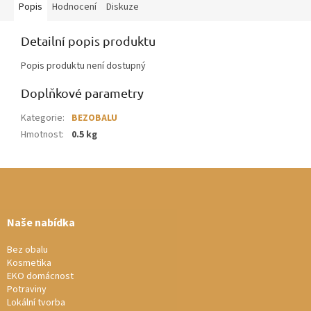
Popis
Hodnocení
Diskuze
Detailní popis produktu
Popis produktu není dostupný
Doplňkové parametry
Kategorie
:
BEZOBALU
Hmotnost
:
0.5 kg
Z
á
p
a
Naše nabídka
t
í
Bez obalu
Kosmetika
EKO domácnost
Potraviny
Lokální tvorba