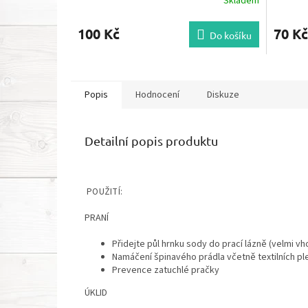
Skladem
100 Kč
70 Kč
Do košíku
Popis
Hodnocení
Diskuze
Detailní popis produktu
POUŽITÍ:
PRANÍ
Přidejte půl hrnku sody do prací lázně (velmi vh
Namáčení špinavého prádla včetně textilních pl
Prevence zatuchlé pračky
ÚKLID