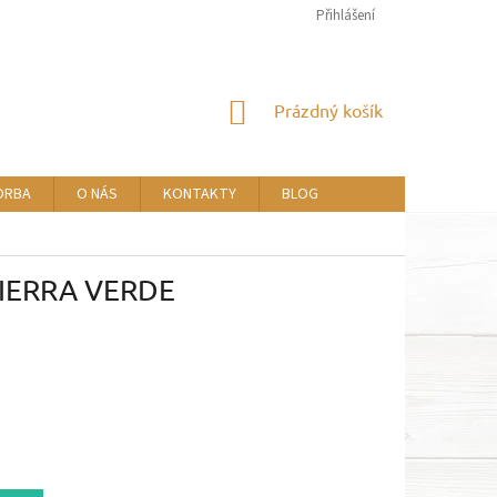
Přihlášení
NÁKUPNÍ
Prázdný košík
KOŠÍK
ORBA
O NÁS
KONTAKTY
BLOG
 TIERRA VERDE