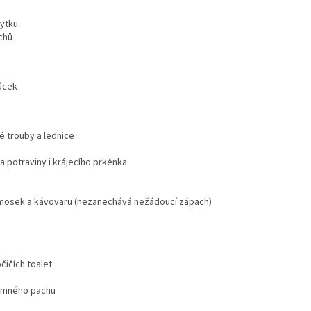
bytku
chů
ůcek
é trouby a lednice
a potraviny i krájecího prkénka
ermosek a kávovaru (nezanechává nežádoucí zápach)
čičích toalet
jemného pachu