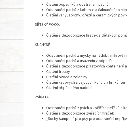
Čistění popelníků a odstranění pachů
Odstranění pachů z koberce a čalouněného ná
Čistění vany, sprchy, dřezů a keramických povr
DĚTSKÝ POKOJ
Čistění a dezodorizace hraček a dětských pom
KUCHYNĚ
Odstranění pachů z myčky na nádobí, mikrovlnn
Odstranění pachů a usazenin z odpadů
Čistění a dezodorizace plastových kontejnerů n
Čistění trouby
Čistění ovoce a zeleniny
Čistění kávových a čajových konvic a hrnků, t
Čistění připáleného nádobí
ZVÍŘATA
Odstranění pachů z psích a kočičích pelíšků a ko
Čistění a dezodorizace zvířecích hraček
„Suchý šampon“ pro psy pro odstranění nepří