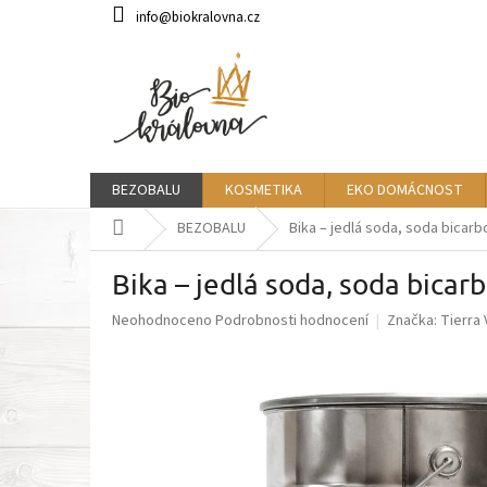
Přejít
info@biokralovna.cz
na
obsah
BEZOBALU
KOSMETIKA
EKO DOMÁCNOST
Domů
BEZOBALU
Bika – jedlá soda, soda bicar
Bika – jedlá soda, soda bica
Průměrné
Neohodnoceno
Podrobnosti hodnocení
Značka:
Tierra
hodnocení
produktu
je
0,0
z
5
hvězdiček.