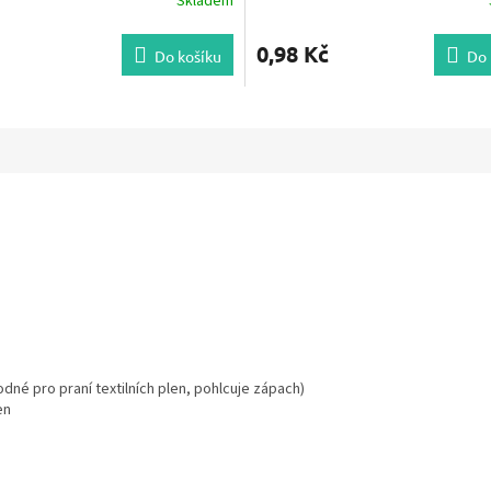
Skladem
0,98 Kč
Do košíku
Do 
odné pro praní textilních plen, pohlcuje zápach)
en