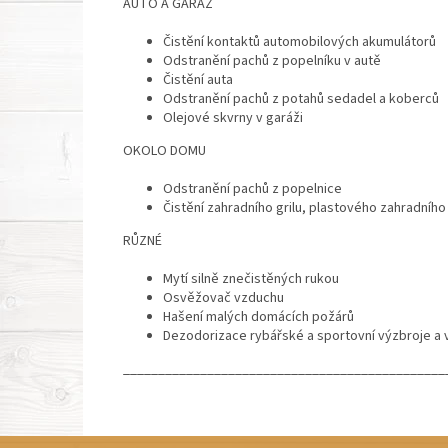
AUTO A GARÁŽ
Čistění kontaktů automobilových akumulátorů
Odstranění pachů z popelníku v autě
Čistění auta
Odstranění pachů z potahů sedadel a koberců
Olejové skvrny v garáži
OKOLO DOMU
Odstranění pachů z popelnice
Čistění zahradního grilu, plastového zahradníh
RŮZNÉ
Mytí silně znečistěných rukou
Osvěžovač vzduchu
Hašení malých domácích požárů
Dezodorizace rybářské a sportovní výzbroje a 
______________________________________________
Z