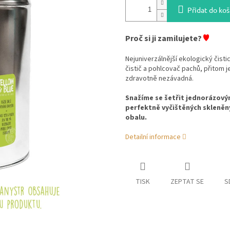
Přidat do koš
♥
Proč si ji zamilujete?
Nejuniverzálnější ekologický čisti
čistič a pohlcovač pachů, přitom j
zdravotně nezávadná.
Snažíme se šetřit jednorázový
perfektně vyčištěných skleněn
obalu.
Detailní informace
TISK
ZEPTAT SE
S