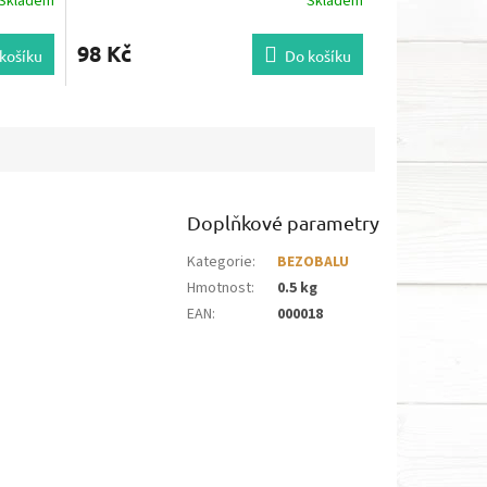
Skladem
Skladem
98 Kč
košíku
Do košíku
Doplňkové parametry
Kategorie
:
BEZOBALU
Hmotnost
:
0.5 kg
EAN
:
000018