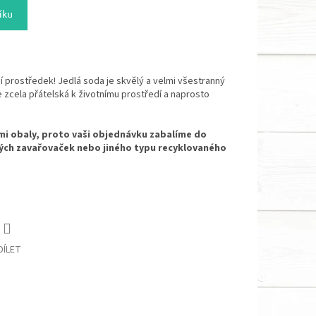
íku
cí prostředek! Jedlá soda je skvělý a velmi všestranný
e zcela přátelská k životnímu prostředí a naprosto
mi obaly, proto vaši objednávku zabalíme do
ých zavařovaček nebo jiného typu recyklovaného
DÍLET