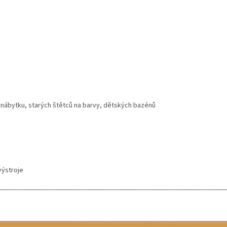
o nábytku, starých štětců na barvy, dětských bazénů
výstroje
________________________________________________________________