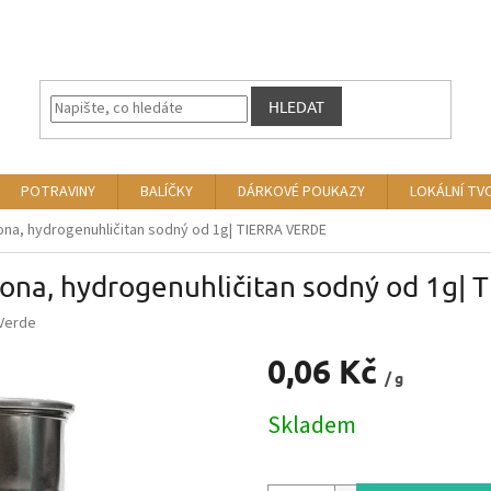
HLEDAT
POTRAVINY
BALÍČKY
DÁRKOVÉ POUKAZY
LOKÁLNÍ TV
bona, hydrogenuhličitan sodný od 1g| TIERRA VERDE
rbona, hydrogenuhličitan sodný od 1g|
 Verde
0,06 Kč
/ g
Měrná
Skladem
cena: